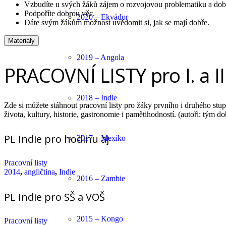
Vzbudíte u svých žáků zájem o rozvojovou problematiku a dobr
Podpoříte dobrou věc.
2020 – Ekvádor
Dáte svým žákům možnost uvědomit si, jak se mají dobře.
Materiály
2019 – Angola
PRACOVNÍ LISTY pro I. a II
2018 – Indie
Zde si můžete stáhnout pracovní listy pro žáky prvního i druhého stup
života, kultury, historie, gastronomie i pamětihodností. (autoři: tým 
PL Indie pro hodinu aj
2017 – Mexiko
Pracovní listy
2014
,
angličtina
,
Indie
2016 – Zambie
PL Indie pro SŠ a VOŠ
2015 – Kongo
Pracovní listy