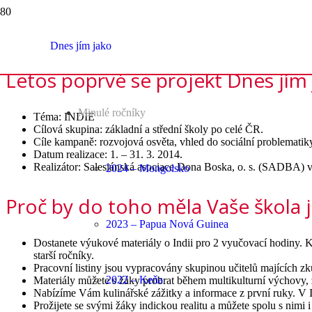
Hodnocení ročníku 2014
Materiály
Hodnocení ročníku 2014
Dnes jím jako
Letos poprvé se projekt Dnes jím 
Minulé ročníky
Téma: INDIE
Cílová skupina: základní a střední školy po celé ČR.
Cíle kampaně: rozvojová osvěta, vhled do sociální problematiky
Datum realizace: 1. – 31. 3. 2014.
Realizátor: Salesiánská asociace Dona Boska, o. s. (SADBA) v
2024 – Mongolsko
Proč by do toho měla Vaše škola j
2023 – Papua Nová Guinea
Dostanete výukové materiály o Indii pro 2 vyučovací hodiny. K 
starší ročníky.
Pracovní listiny jsou vypracovány skupinou učitelů majících zk
2022 – Keňa
Materiály můžete s žáky probrat během multikulturní výchovy, 
Nabízíme Vám kulinářské zážitky a informace z první ruky. V I
Prožijete se svými žáky indickou realitu a můžete spolu s nimi 