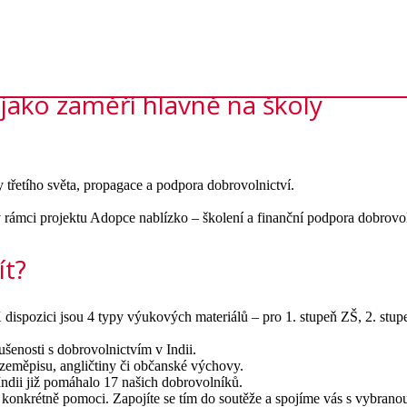
jako zaměří hlavně na školy
 třetího světa, propagace a podpora dobrovolnictví.
 rámci projektu Adopce nablízko – školení a finanční podpora dobrovo
ít?
dispozici jsou 4 typy výukových materiálů – pro 1. stupeň ZŠ, 2. stupe
ušenosti s dobrovolnictvím v Indii.
zeměpisu, angličtiny či občanské výchovy.
ndii již pomáhalo 17 našich dobrovolníků.
i konkrétně pomoci. Zapojíte se tím do soutěže a spojíme vás s vybranou